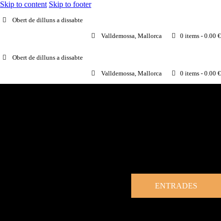
Skip to content
Skip to footer
Obert de dilluns a dissabte
Valldemossa, Mallorca
0 items
-
0.00 €
Obert de dilluns a dissabte
Valldemossa, Mallorca
0 items
-
0.00 €
ENTRADES