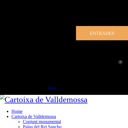
ENTRADES
0
Col·leccions
Home
Col·leccions
Home
Cartoixa de Valldemossa
Conjunt monumental
Palau del Rei Sancho