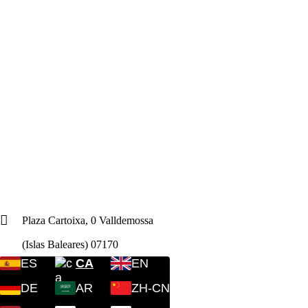
Plaza Cartoixa, 0 Valldemossa
(Islas Baleares) 07170
ES
CA
EN
DE
AR
ZH-CN