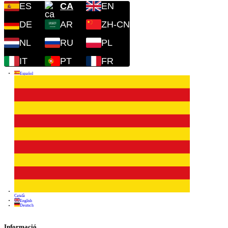
ES
CA
EN
DE
AR
ZH-CN
NL
RU
PL
IT
PT
FR
Informació