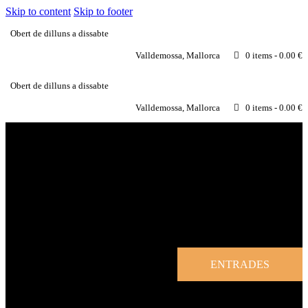
Skip to content
Skip to footer
Obert de dilluns a dissabte
Valldemossa, Mallorca
0 items
-
0.00 €
Obert de dilluns a dissabte
Valldemossa, Mallorca
0 items
-
0.00 €
ENTRADES