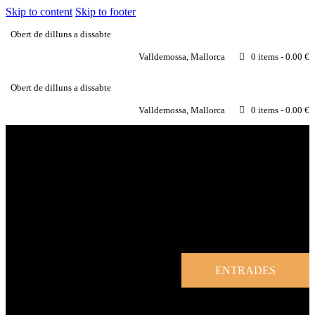
Skip to content
Skip to footer
Obert de dilluns a dissabte
Valldemossa, Mallorca
0 items
-
0.00 €
Obert de dilluns a dissabte
Valldemossa, Mallorca
0 items
-
0.00 €
ENTRADES