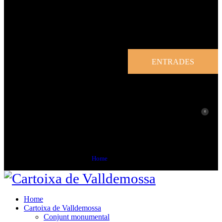
ENTRADES
0
Visita
Home
Visita
Home
Cartoixa de Valldemossa
Conjunt monumental