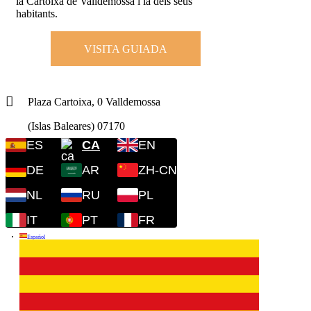
la Cartoixa de Valldemossa i la dels seus
habitants.
VISITA GUIADA
Plaza Cartoixa, 0 Valldemossa
(Islas Baleares) 07170
ES
CA
EN
DE
AR
ZH-CN
NL
RU
PL
IT
PT
FR