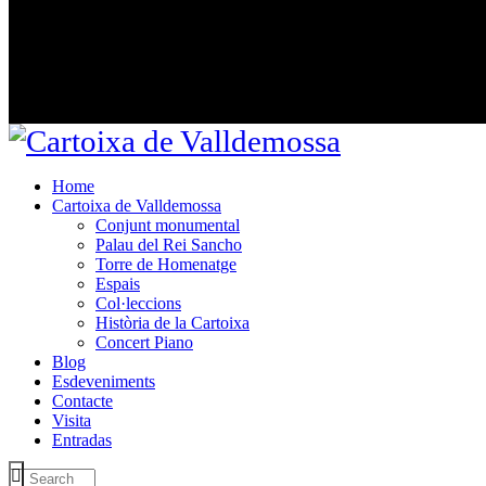
Home
Cartoixa de Valldemossa
Conjunt monumental
Palau del Rei Sancho
Torre de Homenatge
Espais
Col·leccions
Història de la Cartoixa
Concert Piano
Blog
Esdeveniments
Contacte
Visita
Entradas