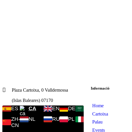
Informació
Plaza Cartoixa, 0 Valldemossa
(Islas Baleares) 07170
Home
ES
CA
EN
DE
AR
Cartoixa
ZH-
NL
RU
PL
IT
Palau
CN
Events