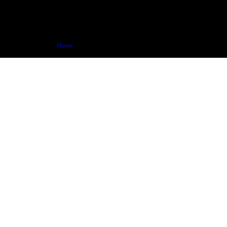
Contacte
Home
Contacte