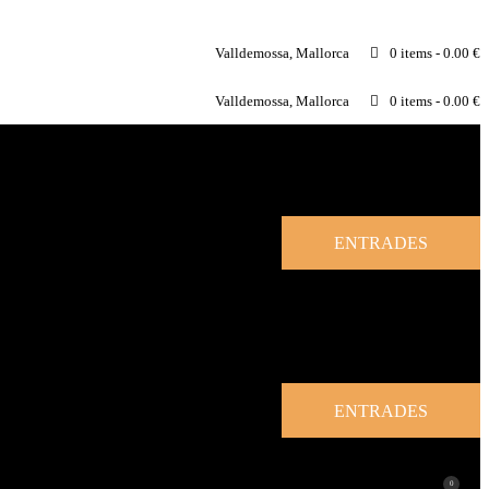
Valldemossa, Mallorca
0 items
-
0.00 €
Valldemossa, Mallorca
0 items
-
0.00 €
ENTRADES
ENTRADES
0