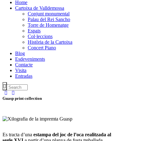
Home
Cartoixa de Valldemossa
Conjunt monumental
Palau del Rei Sancho
Torre de Homenatge
Espais
Col·leccions
Història de la Cartoixa
Concert Piano
Blog
Esdeveniments
Contacte
Visita
Entradas
Guasp print collection
Es tracta d’una
estampa del joc de l’oca realitzada al
segle XVI
a partir d’una planxa de fusta treballada