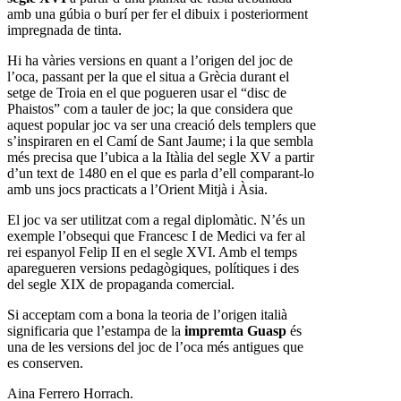
amb una gúbia o burí per fer el dibuix i posteriorment
impregnada de tinta.
Hi ha vàries versions en quant a l’origen del joc de
l’oca, passant per la que el situa a Grècia durant el
setge de Troia en el que pogueren usar el “disc de
Phaistos” com a tauler de joc; la que considera que
aquest popular joc va ser una creació dels templers que
s’inspiraren en el Camí de Sant Jaume; i la que sembla
més precisa que l’ubica a la Itàlia del segle XV a partir
d’un text de 1480 en el que es parla d’ell comparant-lo
amb uns jocs practicats a l’Orient Mitjà i Àsia.
El joc va ser utilitzat com a regal diplomàtic. N’és un
exemple l’obsequi que Francesc I de Medici va fer al
rei espanyol Felip II en el segle XVI. Amb el temps
aparegueren versions pedagògiques, polítiques i des
del segle XIX de propaganda comercial.
Si acceptam com a bona la teoria de l’origen italià
significaria que l’estampa de la
impremta Guasp
és
una de les versions del joc de l’oca més antigues que
es conserven.
Aina Ferrero Horrach.