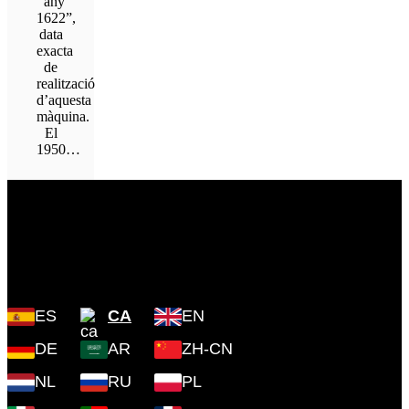
“any
1622”,
data
exacta
de
realització
d’aquesta
màquina.
El
1950…
Plaza Cartoixa, 0 Valldemossa
(Islas Baleares) 07170
ES
CA
EN
DE
AR
ZH-CN
NL
RU
PL