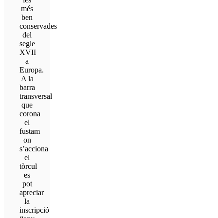
més
ben
conservades
del
segle
XVII
a
Europa.
A la
barra
transversal
que
corona
el
fustam
on
s’acciona
el
tòrcul
es
pot
apreciar
la
inscripció