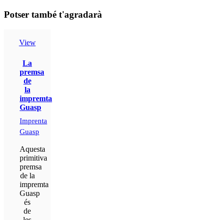
Potser també t'agradarà
View
La
premsa
de
la
impremta
Guasp
Imprenta
Guasp
Aquesta
primitiva
premsa
de la
impremta
Guasp
és
de
les