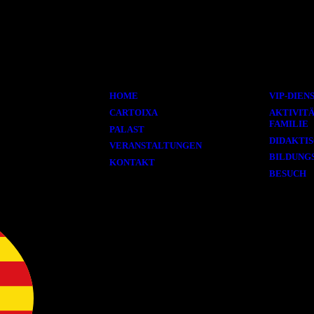
Information
Intere
HOME
VIP-DIEN
CARTOIXA
AKTIVITÄ
FAMILIE
PALAST
DIDAKTI
VERANSTALTUNGEN
BILDUNG
KONTAKT
BESUCH