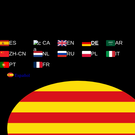
Plaza Cartoixa, 0 Valldemossa
(Islas Baleares) 07170
ES
CA
EN
DE
AR
ZH-CN
NL
RU
PL
IT
PT
FR
Español