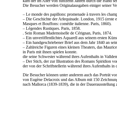
kam der im Alter von fünfzehn Jahren durch die Hand se
Die Besucher werden Originalausgaben einiger seiner Ve
– Le monde des papillons: promenade à travers les champ
– Die Geschichte der Arlequinade. London, 1915 (erste
Masques et Bouffons: comédie italienne. Paris, 1860).
– Légendes Rustiques. Paris, 1858.
. Sein Roman Mademoiselle de Cérignan, Paris, 1874.
– Ein unveröffentlichtes Aquarell aus seinem ersten Künstl
– Ein handgeschriebener Brief aus dem Jahr 1840 an sei
– Zahlreiche Figuren eines kleinen Theaters, das Maurice
in Paris mit ihnen spielen konnte.
die seine Schwester während ihres Aufenthalts in Valldemo
– Der Stich, der zur Illustration des Romans Spiridion 
der von der Schriftstellerin während ihres Aufenthalts in 
Die Besucher können unter anderem auch das Porträt v
von Eugène Delacroix und das Album mit 150 Zeichnung
nach Mallorca (1839-1839), die in der Dauerausstellung 