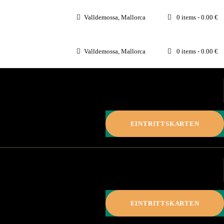
Valldemossa, Mallorca
0 items
-
0.00 €
Valldemossa, Mallorca
0 items
-
0.00 €
EINTRITTSKARTEN
EINTRITTSKARTEN