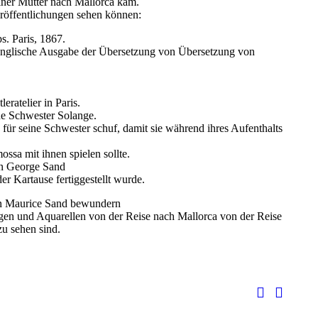
iner Mutter nach Mallorca kam.
röffentlichungen sehen können:
s. Paris, 1867.
 englische Ausgabe der Übersetzung von Übersetzung von
eratelier in Paris.
ne Schwester Solange.
 für seine Schwester schuf, damit sie während ihres Aufenthalts
ssa mit ihnen spielen sollte.
von George Sand
der Kartause fertiggestellt wurde.
on Maurice Sand bewundern
en und Aquarellen von der Reise nach Mallorca von der Reise
zu sehen sind.