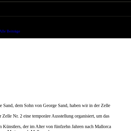
burt von Maurice Sand (1823-1889), einem multidisziplinären Künstler
Alle Beiträge
...
200 Jahre seit der Geburt von Maurice Sand...
ce Sand, dem Sohn von George Sand, haben wir in der Zelle
 Zelle Nr. 2 eine temporäre Ausstellung organisiert, um das
 Künstlers, der im Alter von fünfzehn Jahren nach Mallorca