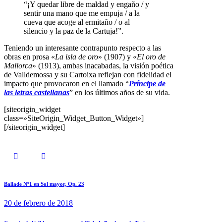
“¡Y quedar libre de maldad y engaño / y
sentir una mano que me empuja / a la
cueva que acoge al ermitaño / o al
silencio y la paz de la Cartuja!”.
Teniendo un interesante contrapunto respecto a las
obras en prosa «
La isla de oro
» (1907) y «
El oro de
Mallorca
» (1913), ambas inacabadas, la visión poética
de Valldemossa y su Cartoixa reflejan con fidelidad el
impacto que provocaron en el llamado “
Príncipe de
las letras castellanas
” en los últimos años de su vida.
[siteorigin_widget
class=»SiteOrigin_Widget_Button_Widget»]
[/siteorigin_widget]
Ballade Nº1 en Sol mayor, Op. 23
20 de febrero de 2018