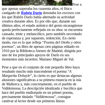
Pese a
que apenas superaba los cuarenta años, el físico
castigado de
Rubén Darío
denotaba los excesos con
los que Rubén Darío había alternado su actividad
creativa durante años. Es por ello que, durante sus
últimos años, el estado anímico del genio nicaragüense
queda perfectamente reflejado en su obra: se encuentra
cansado, triste y melancólico, pero también necesitado
de esperanza y, por supuesto, redención. En cierto
modo, eso es lo que refleja “
Poema del Otoño y otros
poemas
”, un libro de apenas cien páginas editado en
1910 por la Biblioteca Ateneo de Madrid, dirigida por
uno de los principales apoyos de Darío en sus
momentos más inciertos: Mariano Miguel de Val.
Pese a que en el conjunto de este pequeño libro haya
resultado mucho más trascendente el poema “
A
Margarita Debayle
”, lo cierto es que destacan algunas
alusiones significativas a su primera estancia en la isla
de Mallorca y, más concretamente, en el pueblo de
Valldemossa. La descripción idealizada y bucólica que
hace del pueblo mallorquín en un primer poema,
precisamente titulado “
Valldemossa
”, consigue
cautivar al lector desde sus primeras líneas: