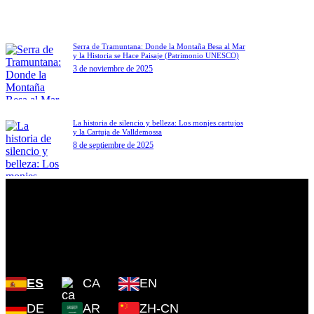
Serra de Tramuntana: Donde la Montaña Besa al Mar
y la Historia se Hace Paisaje (Patrimonio UNESCO)
3 de noviembre de 2025
La historia de silencio y belleza: Los monjes cartujos
y la Cartuja de Valldemossa
8 de septiembre de 2025
Plaza Cartoixa, 0 Valldemossa
(Islas Baleares) 07170
ES
CA
EN
DE
AR
ZH-CN