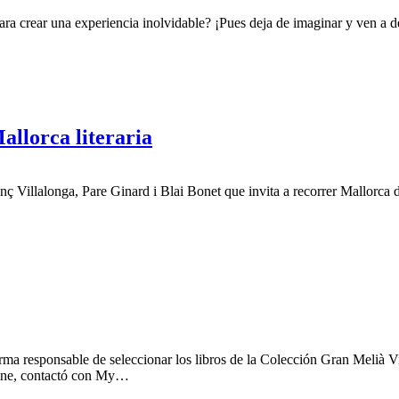
 para crear una experiencia inolvidable? ¡Pues deja de imaginar y ven 
allorca literaria
illalonga, Pare Ginard i Blai Bonet que invita a recorrer Mallorca de l
orma responsable de seleccionar los libros de la Colección Gran Melià Vi
eoane, contactó con My…