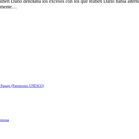
Rubén Darío denotaba los excesos con los que Rubén Darío había alterna
ctamente…
e Paisaje (Patrimonio UNESCO)
demossa