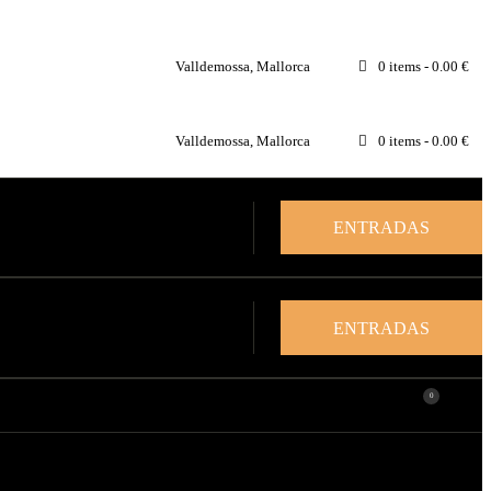
Valldemossa, Mallorca
0 items
-
0.00 €
Valldemossa, Mallorca
0 items
-
0.00 €
ENTRADAS
ENTRADAS
0