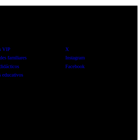
Social
s VIP
X
des familiares
Instagram
didácticos
Facebook
 educativos