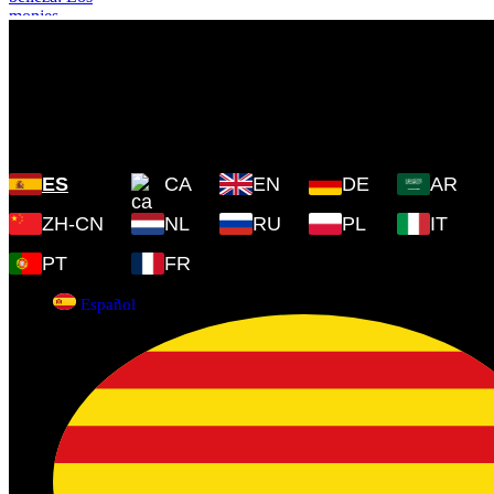
Plaza Cartoixa, 0 Valldemossa
(Islas Baleares) 07170
ES
CA
EN
DE
AR
ZH-CN
NL
RU
PL
IT
PT
FR
Español