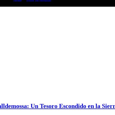
Home
Todas las entradas
Literatura
alldemossa: Un Tesoro Escondido en la Sie