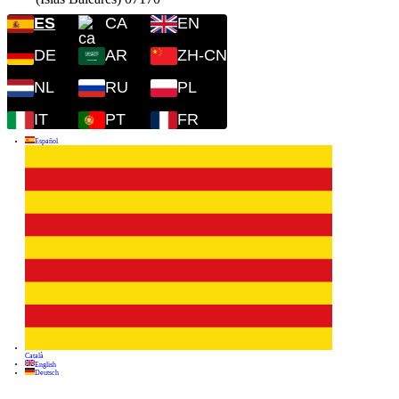
ES
CA
EN
DE
AR
ZH-CN
NL
RU
PL
IT
PT
FR