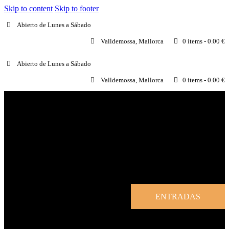
Skip to content
Skip to footer
Abierto de Lunes a Sábado
Valldemossa, Mallorca
0 items
-
0.00 €
Abierto de Lunes a Sábado
Valldemossa, Mallorca
0 items
-
0.00 €
ENTRADAS