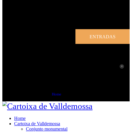
ENTRADAS
0
Espacios
Home
Espacios
Home
Cartoixa de Valldemossa
Conjunto monumental