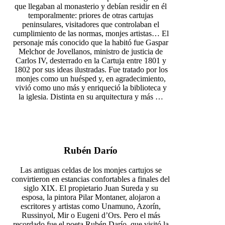
que llegaban al monasterio y debían residir en él
temporalmente: priores de otras cartujas
peninsulares, visitadores que controlaban el
cumplimiento de las normas, monjes artistas… El
personaje más conocido que la habitó fue Gaspar
Melchor de Jovellanos, ministro de justicia de
Carlos IV, desterrado en la Cartuja entre 1801 y
1802 por sus ideas ilustradas. Fue tratado por los
monjes como un huésped y, en agradecimiento,
vivió como uno más y enriqueció la biblioteca y
la iglesia. Distinta en su arquitectura y más …
Rubén Darío
Las antiguas celdas de los monjes cartujos se
convirtieron en estancias confortables a finales del
siglo XIX. El propietario Juan Sureda y su
esposa, la pintora Pilar Montaner, alojaron a
escritores y artistas como Unamuno, Azorín,
Russinyol, Mir o Eugeni d’Ors. Pero el más
recordado fue el poeta Rubén Darío, que visitó la