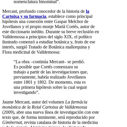
nomenclatura binominal”.
Mercant, profundo conocedor de la historia de
la
Cartoixa y su farmacia
, establece como principal
hipótesis una conexión entre Gaspar Melchor de
Jovellanos y el propio monje Marià Cortès, autor de
este diccionario inédito. Durante su breve reclusión en
Valldemossa a principios del siglo XIX, el político
ilustrado comenzó a estudiar botánica y, fruto de ese
interés, surgió Tratado de Botánica mallorquina y
Flora medicinal de Valldemossa:
“La obra –continúa Mercant– se perdió.
Es posible que Cortés comenzara su
trabajo a partir de las investigaciones que,
previamente, habría realizado Jovellanos
entre 1801 y 1802. De momento, esta es
una primera hipótesis sobre la cual seguir
investigando”.
Jaume Mercant, autor del volumen
La farmàcia
monàstica de la Reial Cartoixa de Valldemossa
(2009), abre una nueva línea de investigación con este
texto que, de forma inminente, será reproducido por
Gimbernat
, revista catalana de historia de la medicina