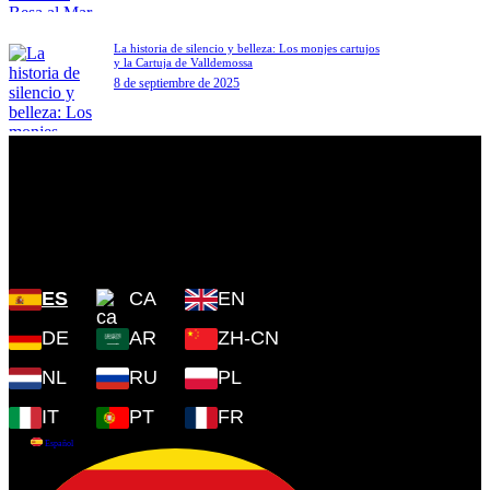
La historia de silencio y belleza: Los monjes cartujos
y la Cartuja de Valldemossa
8 de septiembre de 2025
Plaza Cartoixa, 0 Valldemossa
(Islas Baleares) 07170
ES
CA
EN
DE
AR
ZH-CN
NL
RU
PL
IT
PT
FR