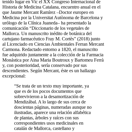
tenido lugar en Vic el XX Congreso Internacional de
Historia de Medicina Catalana, encuentro anual en el
que Jaume Mercant Ramírez –Doctor europeo en
Medicina por la Universitat Autònoma de Barcelona y
urólogo de la Clínica Juaneda– ha presentado la
comunicación “Diccionario de los vegetales de
Mallorca. Un manuscrito inédito de botánica del
cartujano farmacéutico Fray M. Cortès” (2018) junto
al Licenciado en Ciencias Ambientales Ferran Mercant
Carmona. Redactado entorno a 1820, el manuscrito
fue adquirido juntamente a la colección de la Farmacia
Monástica por Aina Maria Boutroux y Bartomeu Ferrà
y, con posterioridad, sería conservado por sus
descendientes. Según Mercant, éste es un hallazgo
excepcional:
“Se trata de un texto muy importante, ya
que es de los pocos documentos que
sobrevivieron a la desamortización de
Mendizábal. A lo largo de sus cerca de
doscientas páginas, numeradas aunque no
ilustradas, aparece una relación alfabética
de plantas, árboles y raíces con sus
correspondientes usos medicinales en
catalán de Mallorca, castellano y