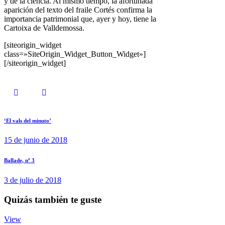
y de la ciencia. Al mismo tiempo, la afortunada
aparición del texto del fraile Cortés confirma la
importancia patrimonial que, ayer y hoy, tiene la
Cartoixa de Valldemossa.
[siteorigin_widget
class=»SiteOrigin_Widget_Button_Widget»]
[/siteorigin_widget]
‘El vals del minuto’
15 de junio de 2018
Ballade, nº 3
3 de julio de 2018
Quizás también te guste
View