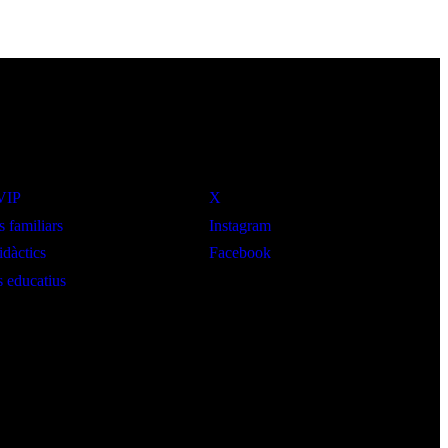
Social
 VIP
X
s familiars
Instagram
idàctics
Facebook
 educatius