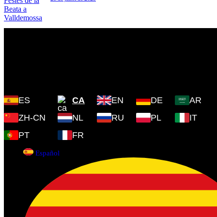
Plaza Cartoixa, 0 Valldemossa
(Islas Baleares) 07170
ES
CA
EN
DE
AR
ZH-CN
NL
RU
PL
IT
PT
FR
Español