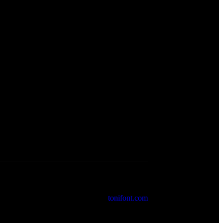
2026 Cartoixa de Valldemossa. by
tonifont.com