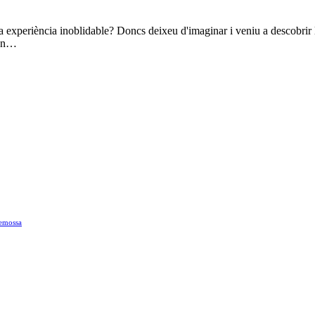
 una experiència inoblidable? Doncs deixeu d'imaginar i veniu a descobri
 un…
demossa