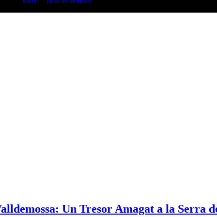
Home
Totes les entrades
George Sand
Valldemossa: Un Tresor Amagat a la Serra 