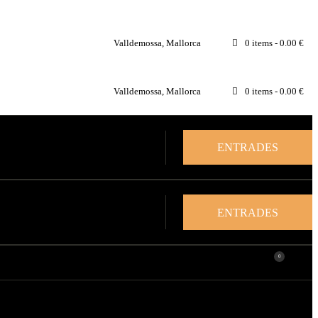
Valldemossa, Mallorca
0 items
-
0.00 €
Valldemossa, Mallorca
0 items
-
0.00 €
ENTRADES
ENTRADES
0