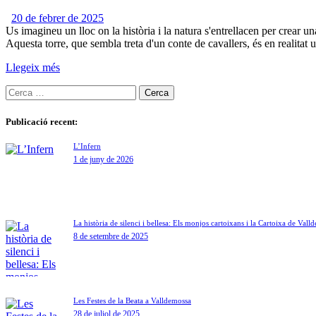
20 de febrer de 2025
Us imagineu un lloc on la història i la natura s'entrellacen per crear
Aquesta torre, que sembla treta d'un conte de cavallers, és en realitat
Llegeix més
Publicació recent:
L’Infern
1 de juny de 2026
La història de silenci i bellesa: Els monjos cartoixans i la Cartoixa de Vall
8 de setembre de 2025
Les Festes de la Beata a Valldemossa
28 de juliol de 2025