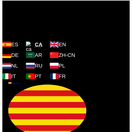
Plaza Cartoixa, 0 Valldemossa
(Islas Baleares) 07170
ES
CA
EN
DE
AR
ZH-CN
NL
RU
PL
IT
PT
FR