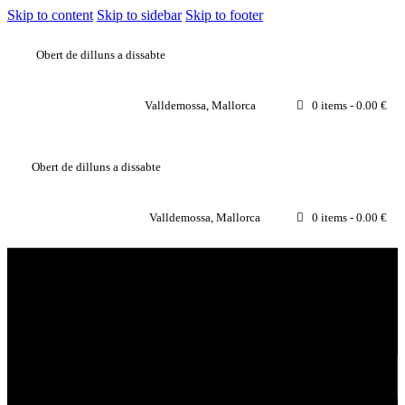
Skip to content
Skip to sidebar
Skip to footer
Obert de dilluns a dissabte
Valldemossa, Mallorca
0 items
-
0.00 €
Obert de dilluns a dissabte
Valldemossa, Mallorca
0 items
-
0.00 €