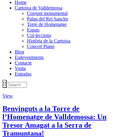
Home
Cartoixa de Valldemossa
Conjunt monumental
Palau del Rei Sancho
Torre de Homenatge
Espais
Col·leccions
Història de la Cartoixa
Concert Piano
Blog
Esdeveniments
Contacte
Visita
Entradas
View
Benvinguts a la Torre de
l’Homenatge de Valldemossa: Un
Tresor Amagat a la Serra de
Tramuntana!