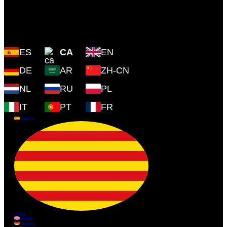
Plaza Cartoixa, 0 Valldemossa
(Islas Baleares) 07170
ES
CA
EN
DE
AR
ZH-CN
NL
RU
PL
IT
PT
FR