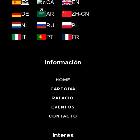
ES
CA
EN
DE
AR
ZH-CN
NL
RU
PL
IT
PT
FR
Información
HOME
CARTOIXA
PALACIO
EVENTOS
CONTACTO
Interes