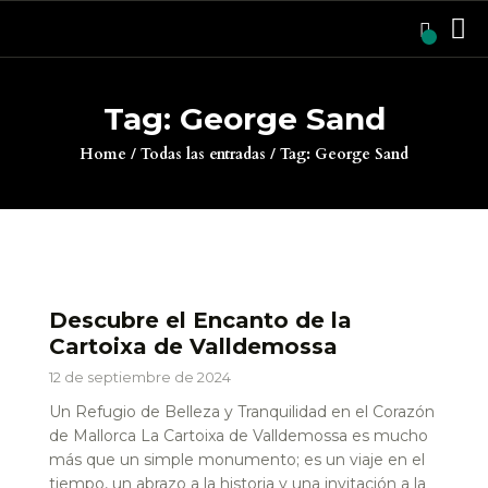
0
Tag: George Sand
HOME
Home
Todas las entradas
Tag: George Sand
CARTOIXA DE
VALLDEMOSSA
EVENTOS
BLOG
VISIT
Descubre el Encanto de la
Cartoixa de Valldemossa
ENTRADAS
12 de septiembre de 2024
Un Refugio de Belleza y Tranquilidad en el Corazón
de Mallorca La Cartoixa de Valldemossa es mucho
más que un simple monumento; es un viaje en el
tiempo, un abrazo a la historia y una invitación a la