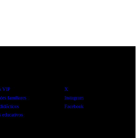
Social
s VIP
X
des familiares
Instagram
didácticos
Facebook
 educativos