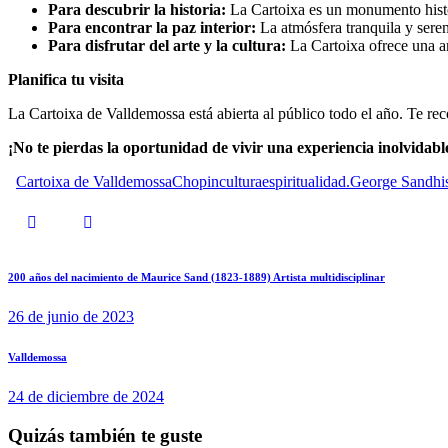
Para descubrir la historia:
La Cartoixa es un monumento histó
Para encontrar la paz interior:
La atmósfera tranquila y serena
Para disfrutar del arte y la cultura:
La Cartoixa ofrece una am
Planifica tu visita
La Cartoixa de Valldemossa está abierta al público todo el año. Te re
¡No te pierdas la oportunidad de vivir una experiencia inolvidab
Cartoixa de Valldemossa
Chopin
cultura
espiritualidad.
George Sand
hi
200 años del nacimiento de Maurice Sand (1823-1889) Artista multidisciplinar
26 de junio de 2023
Valldemossa
24 de diciembre de 2024
Quizás también te guste