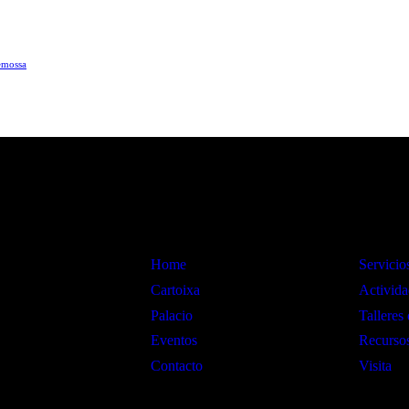
demossa
Información
Interes
Home
Servicio
Cartoixa
Activida
Palacio
Talleres 
Eventos
Recursos
Contacto
Visita