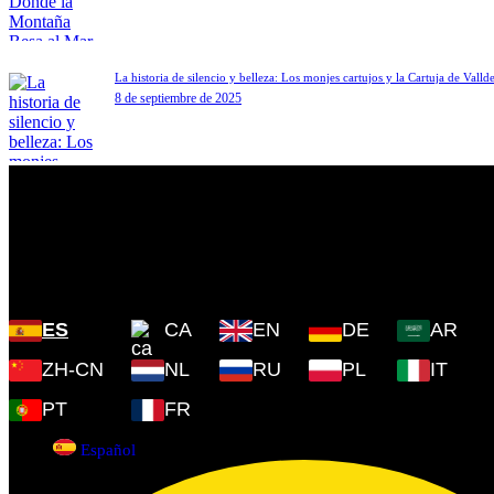
La historia de silencio y belleza: Los monjes cartujos y la Cartuja de Vall
8 de septiembre de 2025
Plaza Cartoixa, 0 Valldemossa
(Islas Baleares) 07170
ES
CA
EN
DE
AR
ZH-CN
NL
RU
PL
IT
PT
FR
Español