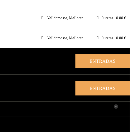
Valldemossa, Mallorca
0 items
-
0.00 €
Valldemossa, Mallorca
0 items
-
0.00 €
ENTRADAS
ENTRADAS
0