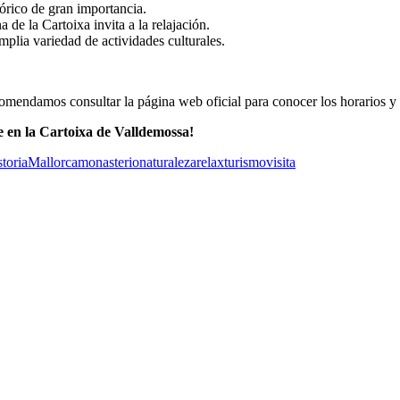
rico de gran importancia.
 de la Cartoixa invita a la relajación.
plia variedad de actividades culturales.
comendamos consultar la página web oficial para conocer los horarios y 
le en la Cartoixa de Valldemossa!
storia
Mallorca
monasterio
naturaleza
relax
turismo
visita