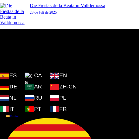
Die Fiestas de la Beata in Valldemossa
28 de Juli de 2025
Plaza Cartoixa, 0 Valldemossa
(Islas Baleares) 07170
ES
CA
EN
DE
AR
ZH-CN
NL
RU
PL
IT
PT
FR