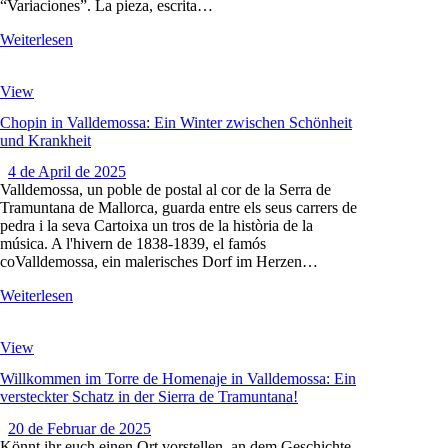
“Variaciones”. La pieza, escrita…
Weiterlesen
View
Chopin in Valldemossa: Ein Winter zwischen Schönheit
und Krankheit
4 de April de 2025
Valldemossa, un poble de postal al cor de la Serra de
Tramuntana de Mallorca, guarda entre els seus carrers de
pedra i la seva Cartoixa un tros de la història de la
música. A l'hivern de 1838-1839, el famós
coValldemossa, ein malerisches Dorf im Herzen…
Weiterlesen
View
Willkommen im Torre de Homenaje in Valldemossa: Ein
versteckter Schatz in der Sierra de Tramuntana!
20 de Februar de 2025
Könnt ihr euch einen Ort vorstellen, an dem Geschichte