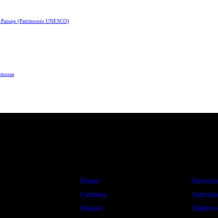
e Paisaje (Patrimonio UNESCO)
demossa
Información
Interes
Home
Servicio
Cartoixa
Activida
Palacio
Talleres 