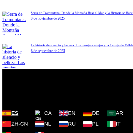
Serra de Tramuntana: Donde la Montaña Besa al Mar y la Historia se Hac
3 de noviembre de 2025
La historia de silencio y belleza: Los monjes cartujos y la Cartuja de Vall
8 de septiembre de 2025
Plaza Cartoixa, 0 Valldemossa
(Islas Baleares) 07170
ES
CA
EN
DE
AR
ZH-CN
NL
RU
PL
IT