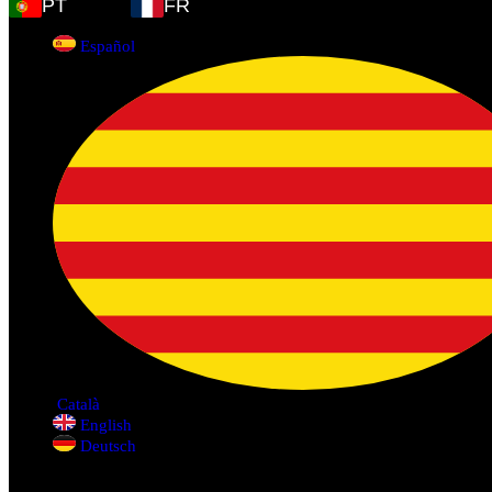
PT
FR
Español
Català
English
Deutsch