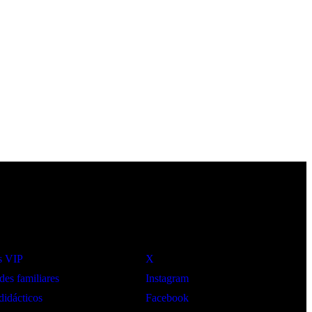
Social
s VIP
X
des familiares
Instagram
didácticos
Facebook