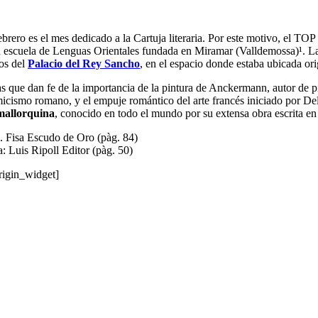
brero es el mes dedicado a la Cartuja literaria. Por este motivo, el TOP
 escuela de Lenguas Orientales fundada en Miramar (Valldemossa)¹. La
tos del
Palacio del Rey Sancho
, en el espacio donde estaba ubicada orig
as que dan fe de la importancia de la pintura de Anckermann, autor de p
demicismo romano, y el empuje romántico del arte francés iniciado por D
 mallorquina
, conocido en todo el mundo por su extensa obra escrita en c
. Fisa Escudo de Oro (pàg. 84)
a: Luis Ripoll Editor (pàg. 50)
origin_widget]