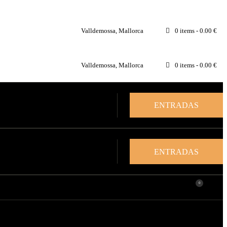
Valldemossa, Mallorca
0 items
-
0.00 €
Valldemossa, Mallorca
0 items
-
0.00 €
ENTRADAS
ENTRADAS
0