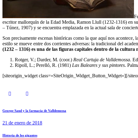
Fe
escritor mallorquín de la Edad Media, Ramon Llull (1232-1316) en su
– Túnez, 1907) y se encuentra emplazada en la actual sala de concier
Son precisamente escenas históricas como la que aquí nos acontece, l
estilo se mueve entre dos corrientes adversas: la tradicional del aca
(1232 – 1316) es una de las figuras capitales dentro de la cultura
Rotger, V.; Darder, M. (coor.)
Real Cartuja de Valldemossa
. Ed
Ripoll, L.; Perelló, R. (1981)
Las Baleares y sus pintores
. Palm
[siteorigin_widget class=»SiteOrigin_Widget_Button_Widget»]
[/site
George Sand y la farmacia de Valldemossa
21 de enero de 2018
Historia de los gigantes