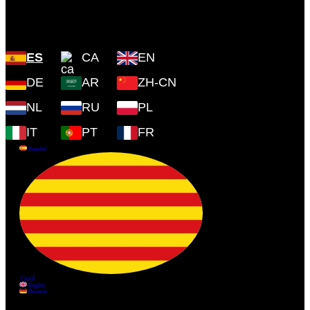
Plaza Cartoixa, 0 Valldemossa
(Islas Baleares) 07170
ES
CA
EN
DE
AR
ZH-CN
NL
RU
PL
IT
PT
FR