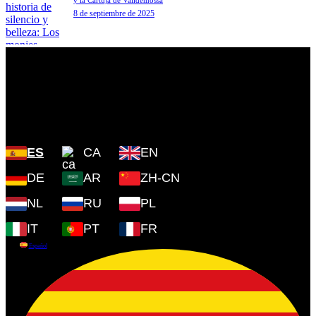
8 de septiembre de 2025
Plaza Cartoixa, 0 Valldemossa
(Islas Baleares) 07170
ES
CA
EN
DE
AR
ZH-CN
NL
RU
PL
IT
PT
FR