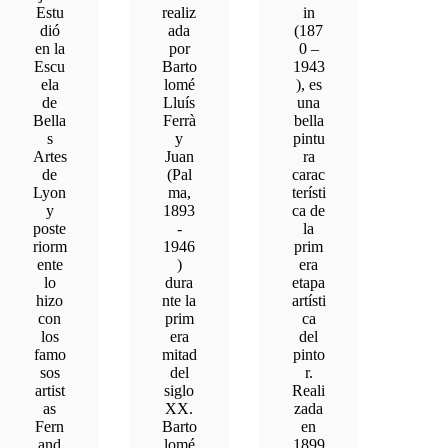
Estu
realiz
in
dió
ada
(187
en la
por
0 –
Escu
Barto
1943
ela
lomé
), es
de
Lluís
una
Bella
Ferrà
bella
s
y
pintu
Artes
Juan
ra
de
(Pal
carac
Lyon
ma,
terísti
y
1893
ca de
poste
-
la
riorm
1946
prim
ente
)
era
lo
dura
etapa
hizo
nte la
artísti
con
prim
ca
los
era
del
famo
mitad
pinto
sos
del
r.
artist
siglo
Reali
as
XX.
zada
Fern
Barto
en
and
lomé
1899