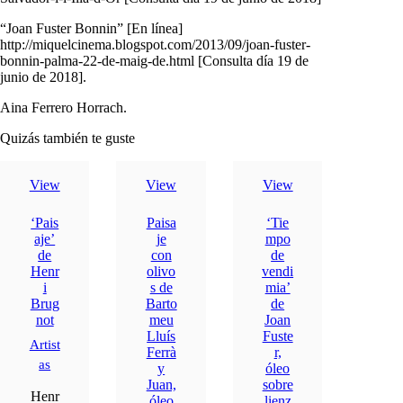
“Joan Fuster Bonnin” [En línea]
http://miquelcinema.blogspot.com/2013/09/joan-fuster-
bonnin-palma-22-de-maig-de.html [Consulta día 19 de
junio de 2018].
Aina Ferrero Horrach.
Quizás también te guste
View
View
View
‘Pais
Paisa
‘Tie
aje’
je
mpo
de
con
de
Henr
olivo
vendi
i
s de
mia’
Brug
Barto
de
not
meu
Joan
Lluís
Fuste
Artist
Ferrà
r,
as
y
óleo
Juan,
sobre
Henr
óleo
lienz