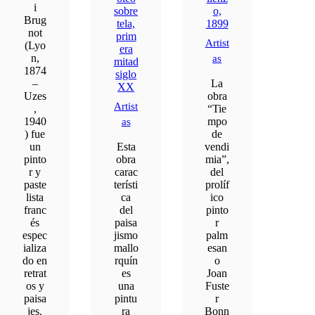
i
sobre
o,
Brug
tela,
1899
not
prim
Artist
(Lyo
era
n,
as
mitad
1874
siglo
–
La
XX
Uzes
obra
Artist
,
“Tie
1940
mpo
as
) fue
de
un
Esta
vendi
pinto
obra
mia”,
r y
carac
del
paste
terísti
prolíf
lista
ca
ico
franc
del
pinto
és
paisa
r
espec
jismo
palm
ializa
mallo
esan
do en
rquín
o
retrat
es
Joan
os y
una
Fuste
paisa
pintu
r
jes.
ra
Bonn