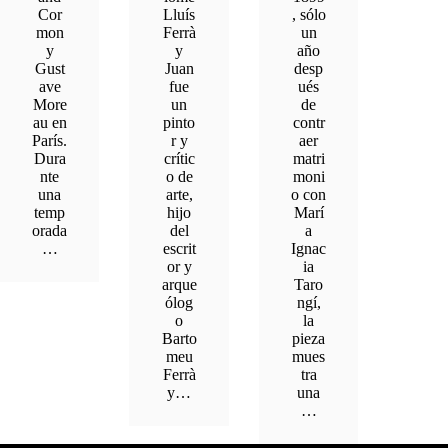
Cor
Lluís
, sólo
mon
Ferrà
un
y
y
año
Gust
Juan
desp
ave
fue
ués
More
un
de
au en
pinto
contr
París.
r y
aer
Dura
crític
matri
nte
o de
moni
una
arte,
o con
temp
hijo
Marí
orada
del
a
…
escrit
Ignac
or y
ia
arque
Taro
ólog
ngí,
o
la
Barto
pieza
meu
mues
Ferrà
tra
y…
una
…