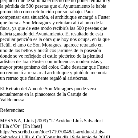
perjuicio que le suponía el hecho de no poder retratarlo y
la pérdida de 500 pesetas que el Ayuntamiento le había
prometido como retribución por su trabajo. Para
compensar esta situación, el archiduque encargó a Fuster
que fuera a Son Moragues y retratara allí al amo de la
finca, ya que de este modo recibiría las 500 pesetas que
habría ganado del Ayuntamiento. El resultado de esta
peculiar petición es la obra que hoy nos ocupa, en la que
Reüll, el amo de Son Moragues, aparece retratado en
uno de los bellos y bucólicos jardines de la posesión
donde se ve reflejado el estilo pictórico de la plenitud
artística de Joan Fuster con influencias modernistas y
mayor protagonismo del color. Cabe destacar que Fuster
no renunció a retratar al archiduque y pintó de memoria
un retrato que finalmente regaló al aristócrata.
El
Retrato del Amo de Son Moragues
puede verse
actualmente en la
pinacoteca de la Cartuja de
Valldemossa
.
Referencias:
MESANA, Lluis (2009) “L’Arxiduc Lluís Salvador i
l’Illa d’Or” [En línea]
https://es.scribd.com/doc/171970048/L-arxiduc-Lluis-
Salvador-i-l-Illa-d-Or [Consulta día 19 de junio de 2018]