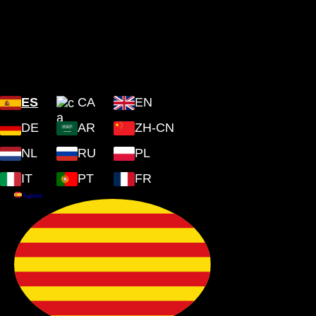
Plaza Cartoixa, 0 Valldemossa
(Islas Baleares) 07170
ES
CA
EN
DE
AR
ZH-CN
NL
RU
PL
IT
PT
FR