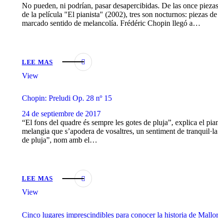
No pueden, ni podrían, pasar desapercibidas. De las once piez
de la película "El pianista" (2002), tres son nocturnos: piezas d
marcado sentido de melancolía. Frédéric Chopin llegó a…
LEE MAS
View
Chopin: Preludi Op. 28 nº 15
24 de septiembre de 2017
“El fons del quadre és sempre les gotes de pluja”, explica el pia
melangia que s’apodera de vosaltres, un sentiment de tranquil·la 
de pluja”, nom amb el…
LEE MAS
View
Cinco lugares imprescindibles para conocer la historia de Mallo