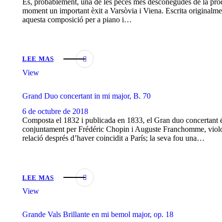
És, probablement, una de les peces més desconegudes de la pro
moment un important èxit a Varsòvia i Viena. Escrita originalmen
aquesta composició per a piano i…
LEE MAS
View
Grand Duo concertant in mi major, B. 70
6 de octubre de 2018
Composta el 1832 i publicada en 1833, el Gran duo concertant és
conjuntament per Frédéric Chopin i Auguste Franchomme, violon
relació després d’haver coincidit a París; la seva fou una…
LEE MAS
View
Grande Vals Brillante en mi bemol major, op. 18