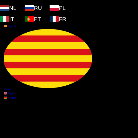
NL
RU
PL
IT
PT
FR
Información