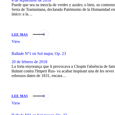
4 de septiembre de 2018
Puede que sea su mezcla de verdes y azules; o bien, su contorno 
Serra de Tramuntana, declarada Patrimonio de la Humanidad e
único: a la…
LEE MAS
View
Ballade Nº1 en Sol major, Op. 23
20 de febrero de 2018
La forta enyorança que li provocava a Chopin l'absència de famíl
lluitant contra l'Imperi Rus- va acabar inspirant una de les seve
esbossos daten de 1831, encara…
LEE MAS
View