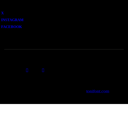
X
INSTAGRAM
FACEBOOK
© 2026 Cartoixa de Valldemossa. by
tonifont.com