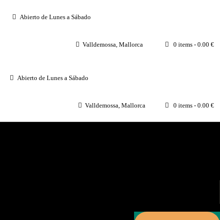
HOME
Abierto de Lunes a Sábado
CARTOIXA DE
Valldemossa, Mallorca
0 items
-
0.00 €
VALLDEMOSSA
Abierto de Lunes a Sábado
EVENTOS
Valldemossa, Mallorca
0 items
-
0.00 €
BLOG
VISIT
ENTRADAS