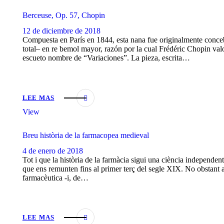
Berceuse, Op. 57, Chopin
12 de diciembre de 2018
Compuesta en París en 1844, esta nana fue originalmente conceb
total– en re bemol mayor, razón por la cual Frédéric Chopin valo
escueto nombre de “Variaciones”. La pieza, escrita…
LEE MAS
View
Breu història de la farmacopea medieval
4 de enero de 2018
Tot i que la història de la farmàcia sigui una ciència independent
que ens remunten fins al primer terç del segle XIX. No obstant ai
farmacèutica -i, de…
LEE MAS