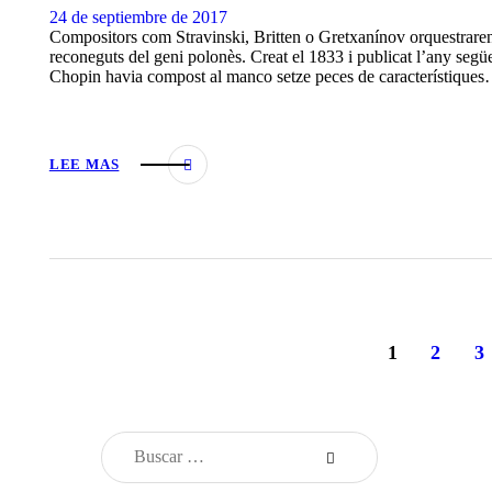
24 de septiembre de 2017
Compositors com Stravinski, Britten o Gretxanínov orquestraren 
reconeguts del geni polonès. Creat el 1833 i publicat l’any següe
Chopin havia compost al manco setze peces de característique
LEE MAS
1
2
3
>