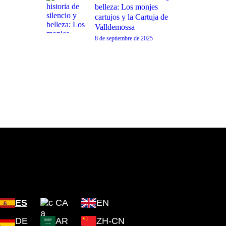
belleza: Los monjes
cartujos y la Cartuja de
Valldemossa
8 de septiembre de 2025
Plaza Cartoixa, 0 Valldemossa
(Islas Baleares) 07170
ES
CA
EN
DE
AR
ZH-CN