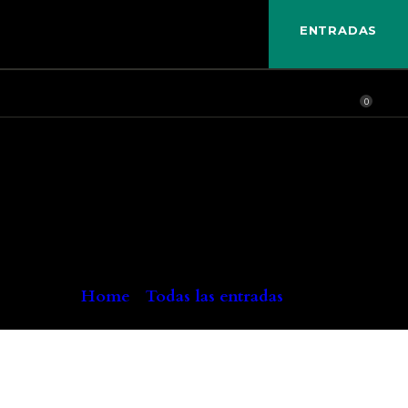
ENTRADAS
0
Chopin:
Nocturno Op. 9
nº 2
Home
Todas las entradas
...
Chopin: Nocturno Op. 9 nº 2