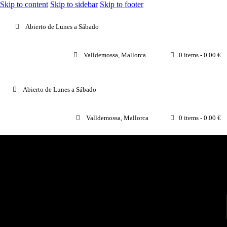
Skip to content
Skip to sidebar
Skip to footer
Abierto de Lunes a Sábado
Valldemossa, Mallorca
0 items
-
0.00 €
Abierto de Lunes a Sábado
Valldemossa, Mallorca
0 items
-
0.00 €