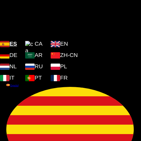
Plaza Cartoixa, 0 Valldemossa
(Islas Baleares) 07170
ES
CA
EN
DE
AR
ZH-CN
NL
RU
PL
IT
PT
FR