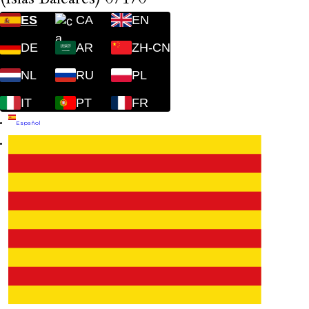
ES
CA
EN
DE
AR
ZH-CN
NL
RU
PL
IT
PT
FR