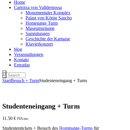
Home
Cartoixa von Valldemossa
Monumentaler Komplex
Palast von König Sancho
Homenatge Turm
Museumsräume
Sammlungen
Geschichte der Kartause
Klavierkonzert
blog
Veranstaltungen
Kontakt
Entradas
Start
Besuch + Turm
Studenteneingang + Turm
Studenteneingang + Turm
11.50
€
IVA inc.
Studententickets + Besuch des
Hominatge-Turms
für