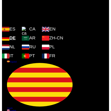
Plaza Cartoixa, 0 Valldemossa
(Islas Baleares) 07170
ES
CA
EN
DE
AR
ZH-CN
NL
RU
PL
IT
PT
FR