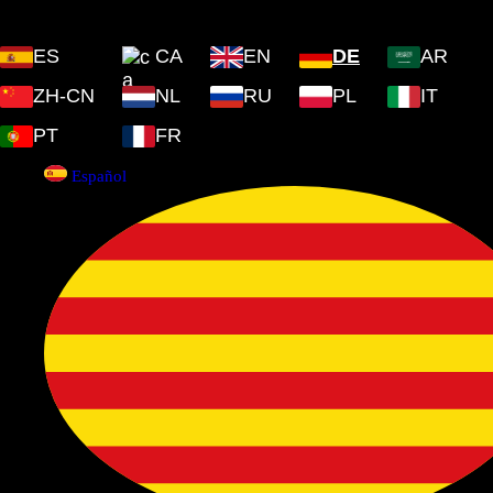
(Islas Baleares) 07170
ES
CA
EN
DE
AR
ZH-CN
NL
RU
PL
IT
PT
FR
Español