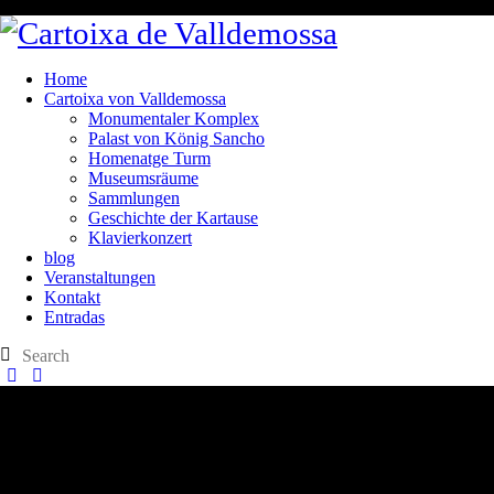
Home
Cartoixa von Valldemossa
Monumentaler Komplex
Palast von König Sancho
Homenatge Turm
Museumsräume
Sammlungen
Geschichte der Kartause
Klavierkonzert
blog
Veranstaltungen
Kontakt
Entradas
Plaza Cartoixa, 0 Valldemossa