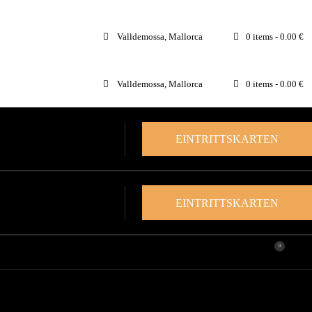
Valldemossa, Mallorca
0 items
-
0.00 €
Valldemossa, Mallorca
0 items
-
0.00 €
EINTRITTSKARTEN
EINTRITTSKARTEN
0