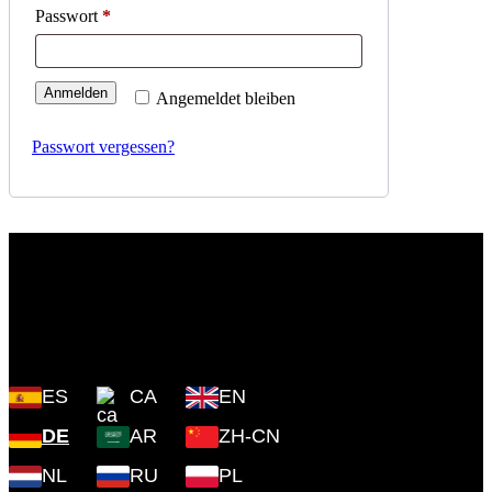
Passwort
*
Anmelden
Angemeldet bleiben
Passwort vergessen?
Plaza Cartoixa, 0 Valldemossa
(Islas Baleares) 07170
ES
CA
EN
DE
AR
ZH-CN
NL
RU
PL