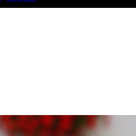
e
Todas las entradas
...
Los Cartujos, la Orden del Silencio