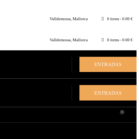
Valldemossa, Mallorca
0 items
-
0.00 €
Valldemossa, Mallorca
0 items
-
0.00 €
ENTRADAS
ENTRADAS
0