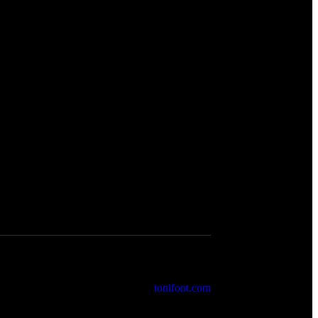
2026 Cartoixa de Valldemossa. by
tonifont.com