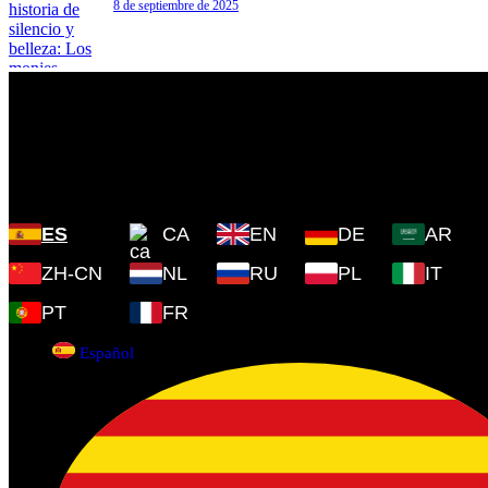
8 de septiembre de 2025
Plaza Cartoixa, 0 Valldemossa
(Islas Baleares) 07170
ES
CA
EN
DE
AR
ZH-CN
NL
RU
PL
IT
PT
FR
Español