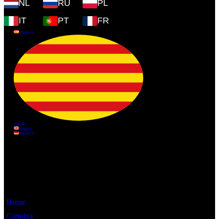
NL
RU
PL
IT
PT
FR
Información
Home
Cartoixa