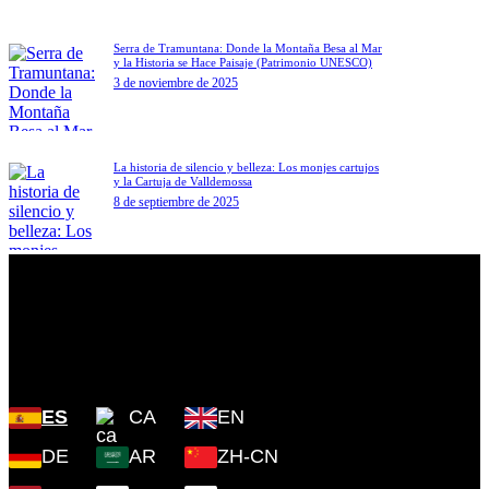
Serra de Tramuntana: Donde la Montaña Besa al Mar
y la Historia se Hace Paisaje (Patrimonio UNESCO)
3 de noviembre de 2025
La historia de silencio y belleza: Los monjes cartujos
y la Cartuja de Valldemossa
8 de septiembre de 2025
Plaza Cartoixa, 0 Valldemossa
(Islas Baleares) 07170
ES
CA
EN
DE
AR
ZH-CN