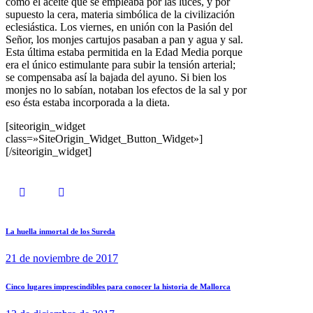
como el aceite que se empleaba por las luces, y por
supuesto la cera, materia simbólica de la civilización
eclesiástica. Los viernes, en unión con la Pasión del
Señor, los monjes cartujos pasaban a pan y agua y sal.
Esta última estaba permitida en la Edad Media porque
era el único estimulante para subir la tensión arterial;
se compensaba así la bajada del ayuno. Si bien los
monjes no lo sabían, notaban los efectos de la sal y por
eso ésta estaba incorporada a la dieta.
[siteorigin_widget
class=»SiteOrigin_Widget_Button_Widget»]
[/siteorigin_widget]
La huella inmortal de los Sureda
21 de noviembre de 2017
Cinco lugares imprescindibles para conocer la historia de Mallorca