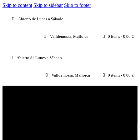
Skip to content
Skip to sidebar
Skip to footer
Abierto de Lunes a Sábado
Valldemossa, Mallorca
0 items
-
0.00 €
Abierto de Lunes a Sábado
Valldemossa, Mallorca
0 items
-
0.00 €