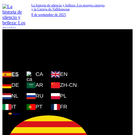
La historia de silencio y belleza: Los monjes cartujos
y la Cartuja de Valldemossa
8 de septiembre de 2025
Plaza Cartoixa, 0 Valldemossa
(Islas Baleares) 07170
ES
CA
EN
DE
AR
ZH-CN
NL
RU
PL
IT
PT
FR