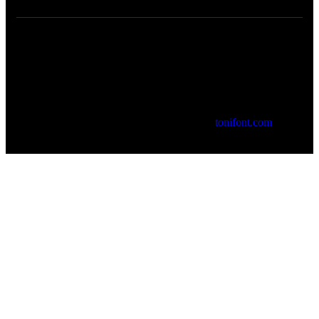
© 2026 Cartoixa de Valldemossa. by
tonifont.com