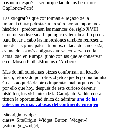
pasando después a ser propiedad de los hermanos
Capllonch-Ferrà.
Las xilografías que conforman el legado de la
imprenta Guasp destacan no sólo por su importancia
histórica –predominan las matrices del siglo XVIII–
sino por su diversidad tipológica y temática. La prensa
para llevar a cabo las impresiones también representa
uno de sus principales atributos: datada del año 1622,
es una de las más antiguas que se conservan en la
actualidad en Europa, junto con las que se conservan
en el Museo Platin-Moretus d’Amberes.
Más de mil quinientas piezas conforman un legado
único, reforzado por otros objetos que la propia familia
Guasp adquirió de otras imprentas mallorquinas. Es
por ello que hoy, después de este curioso devenir
histórico, los visitantes de la Cartuja de Valldemossa
tienen la oportunidad única de admirar
una de las
colecciones más valiosas del continente europeo
.
[siteorigin_widget
class=»SiteOrigin_Widget_Button_Widget»]
[/siteorigin_widget]