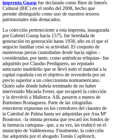
imprenta Guasp
fue declarado como Bien de Interés
Cultural (BIC) en el otoño del 2008, hecho que
permite distinguirlo como uno de nuestros tesoros
patrimoniales más destacados.
La colección perteneciente a esta imprenta, inaugurada
por Gabriel Guasp hacia 1575, fue heredada de
generación en generación hasta 1958, año en el que el
negocio familiar cesó su actividad. El conjunto de
numerosas piezas custodiadas desde hacía siglos –
consideradas, por tanto, como auténticas reliquias– fue
adquirido por Claudio Perdiguero, un reputado
anticuario madrileño que se llevó todo el material a la
capital española con el objetivo de revenderla por un
precio superior a un coleccionista norteamericano.
Quién sabe dónde habría terminado de no haber
intervenido Micaela Ferrer, que recuperó la colección
y la devolvió a Mallorca. Allí, pasaron a manos de
Bartomeu Romaguera. Parte de las xilografías
estuvieron expuestas en los corredores del claustro de
la Catedral de Palma hasta ser adquiridas por Ana Mª
Boutroux –la misma persona que rescató los fondos de
la farmacia cartujana– que, a su vez, las reubicó en el
municipio de Valldemossa. Finalmente, la colección
fue adquirida por el abogado Tomàs Capllonch,