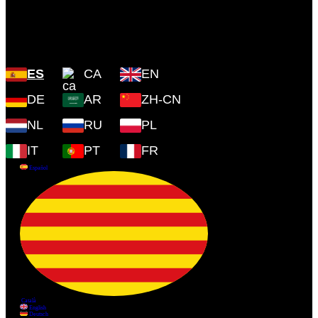
Plaza Cartoixa, 0 Valldemossa
(Islas Baleares) 07170
ES
CA
EN
DE
AR
ZH-CN
NL
RU
PL
IT
PT
FR