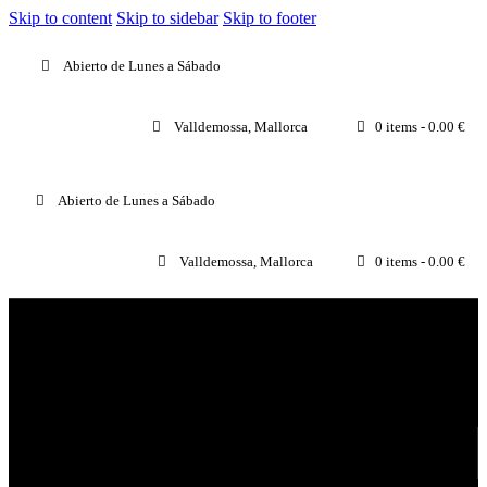
Skip to content
Skip to sidebar
Skip to footer
Abierto de Lunes a Sábado
Valldemossa, Mallorca
0 items
-
0.00 €
Abierto de Lunes a Sábado
Valldemossa, Mallorca
0 items
-
0.00 €