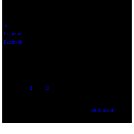
Social
X
Instagram
Facebook
© 2026 Cartoixa de Valldemossa. by
tonifont.com