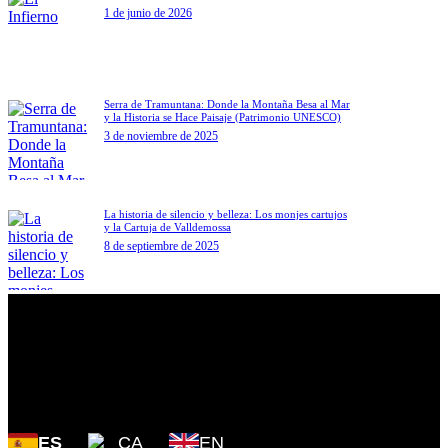
1 de junio de 2026
Serra de Tramuntana: Donde la Montaña Besa al Mar
y la Historia se Hace Paisaje (Patrimonio UNESCO)
3 de noviembre de 2025
La historia de silencio y belleza: Los monjes cartujos
y la Cartuja de Valldemossa
8 de septiembre de 2025
Plaza Cartoixa, 0 Valldemossa
(Islas Baleares) 07170
ES
CA
EN