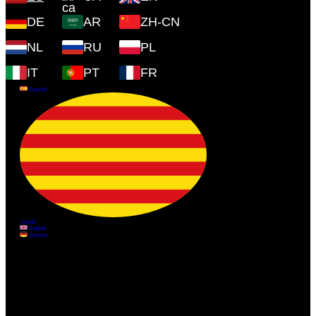
DE
AR
ZH-CN
NL
RU
PL
IT
PT
FR
Información