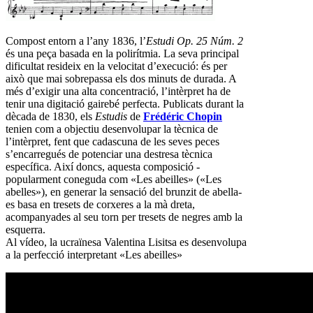
Compost entorn a l’any 1836, l’
Estudi Op. 25 Núm. 2
és una peça basada en la polirítmia. La seva principal
dificultat resideix en la velocitat d’execució: és per
això que mai sobrepassa els dos minuts de durada. A
més d’exigir una alta concentració, l’intèrpret ha de
tenir una digitació gairebé perfecta. Publicats durant la
dècada de 1830, els
Estudis
de
Frédéric Chopin
tenien com a objectiu desenvolupar la tècnica de
l’intèrpret, fent que cadascuna de les seves peces
s’encarregués de potenciar una destresa tècnica
específica. Així doncs, aquesta composició -
popularment coneguda com «Les abeilles» («Les
abelles»), en generar la sensació del brunzit de abella-
es basa en tresets de corxeres a la mà dreta,
acompanyades al seu torn per tresets de negres amb la
esquerra.
Al vídeo, la ucraïnesa Valentina Lisitsa es desenvolupa
a la perfecció interpretant «Les abeilles»