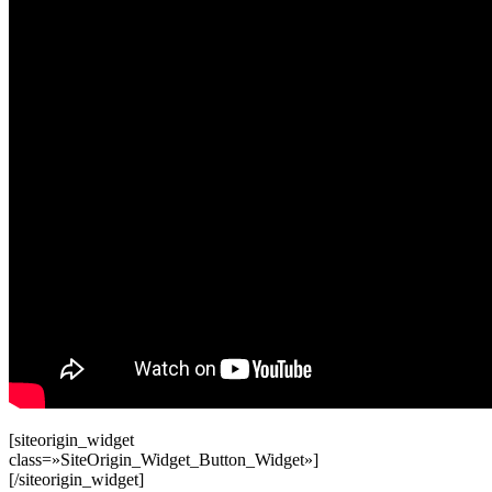
[siteorigin_widget
class=»SiteOrigin_Widget_Button_Widget»]
[/siteorigin_widget]