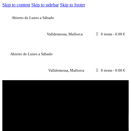
Skip to content
Skip to sidebar
Skip to footer
Abierto de Lunes a Sábado
Valldemossa, Mallorca
0 items
-
0.00 €
Abierto de Lunes a Sábado
Valldemossa, Mallorca
0 items
-
0.00 €