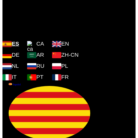
Plaza Cartoixa, 0 Valldemossa
(Islas Baleares) 07170
ES
CA
EN
DE
AR
ZH-CN
NL
RU
PL
IT
PT
FR