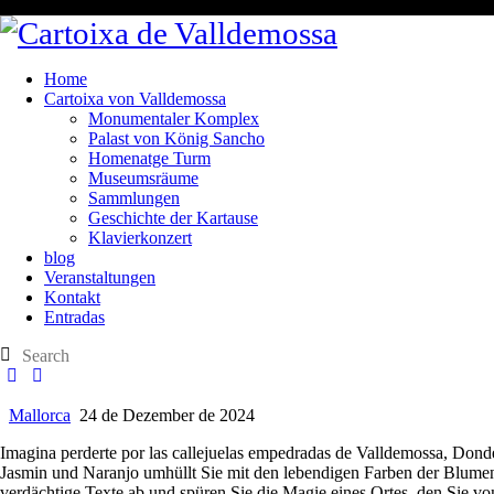
Home
Cartoixa von Valldemossa
Monumentaler Komplex
Palast von König Sancho
Homenatge Turm
Museumsräume
Sammlungen
Geschichte der Kartause
Klavierkonzert
blog
Veranstaltungen
Kontakt
Entradas
Mallorca
24 de Dezember de 2024
Imagina perderte por las callejuelas empedradas de Valldemossa, Donde
Jasmin und Naranjo umhüllt Sie mit den lebendigen Farben der Blumen,
verdächtige Texte ab und spüren Sie die Magie eines Ortes, den Sie v