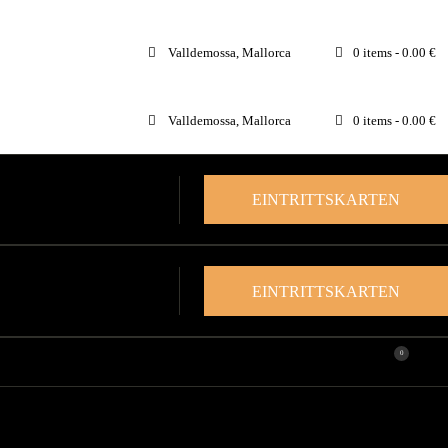
Valldemossa, Mallorca
0 items
-
0.00 €
Valldemossa, Mallorca
0 items
-
0.00 €
EINTRITTSKARTEN
EINTRITTSKARTEN
0