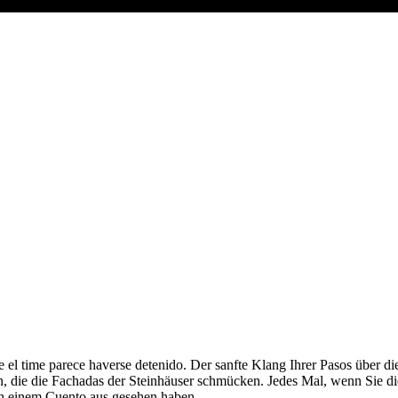
 el time parece haverse detenido. Der sanfte Klang Ihrer Pasos über d
 die die Fachadas der Steinhäuser schmücken. Jedes Mal, wenn Sie die
on einem Cuento aus gesehen haben.