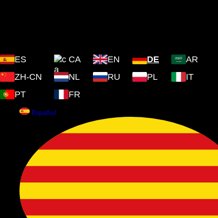
Plaza Cartoixa, 0 Valldemossa
(Islas Baleares) 07170
ES
CA
EN
DE
AR
ZH-CN
NL
RU
PL
IT
PT
FR
Español