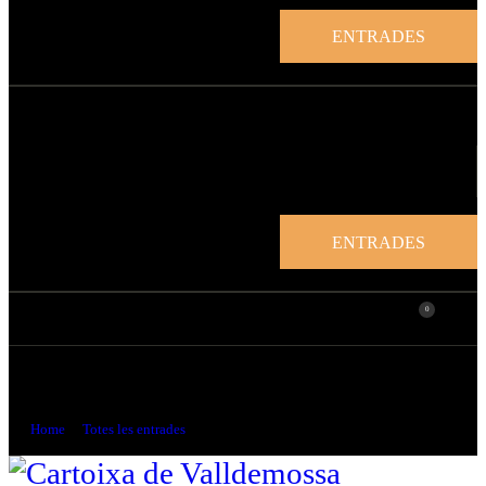
ENTRADES
ENTRADES
0
Descobriu l’Encant de la Cartoixa de
Valldemossa
Home
Totes les entrades
...
Descobriu l’Encant de la Cartoixa de...