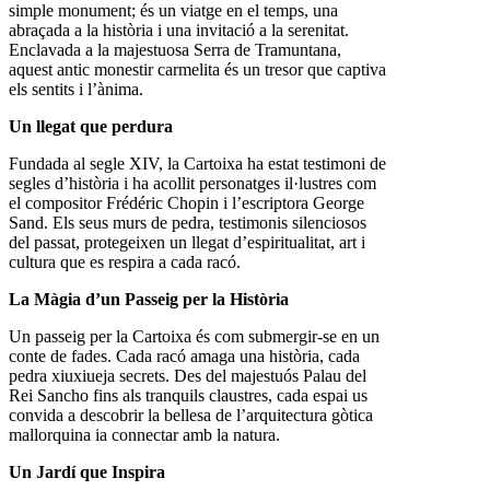
simple monument; és un viatge en el temps, una
abraçada a la història i una invitació a la serenitat.
Enclavada a la majestuosa Serra de Tramuntana,
aquest antic monestir carmelita és un tresor que captiva
els sentits i l’ànima.
Un llegat que perdura
Fundada al segle XIV, la Cartoixa ha estat testimoni de
segles d’història i ha acollit personatges il·lustres com
el compositor Frédéric Chopin i l’escriptora George
Sand. Els seus murs de pedra, testimonis silenciosos
del passat, protegeixen un llegat d’espiritualitat, art i
cultura que es respira a cada racó.
La Màgia d’un Passeig per la Història
Un passeig per la Cartoixa és com submergir-se en un
conte de fades. Cada racó amaga una història, cada
pedra xiuxiueja secrets. Des del majestuós Palau del
Rei Sancho fins als tranquils claustres, cada espai us
convida a descobrir la bellesa de l’arquitectura gòtica
mallorquina ia connectar amb la natura.
Un Jardí que Inspira