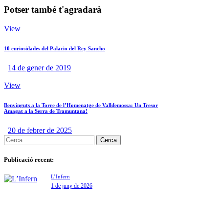
Potser també t'agradarà
View
10 curiosidades del Palacio del Rey Sancho
14 de gener de 2019
View
Benvinguts a la Torre de l’Homenatge de Valldemossa: Un Tresor
Amagat a la Serra de Tramuntana!
20 de febrer de 2025
Publicació recent:
L’Infern
1 de juny de 2026