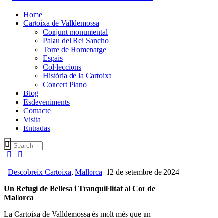
Home
Cartoixa de Valldemossa
Conjunt monumental
Palau del Rei Sancho
Torre de Homenatge
Espais
Col·leccions
Història de la Cartoixa
Concert Piano
Blog
Esdeveniments
Contacte
Visita
Entradas
Descobreix Cartoixa
,
Mallorca
12 de setembre de 2024
Un Refugi de Bellesa i Tranquil·litat al Cor de
Mallorca
La Cartoixa de Valldemossa és molt més que un