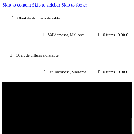
Skip to content
Skip to sidebar
Skip to footer
Obert de dilluns a dissabte
Valldemossa, Mallorca
0 items
-
0.00 €
Obert de dilluns a dissabte
Valldemossa, Mallorca
0 items
-
0.00 €