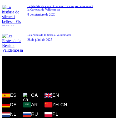
La història de silenci i bellesa: Els monjos cartoixans i
la Cartoixa de Valldemossa
8 de setembre de 2025
Les Festes de la Beata a Valldemossa
28 de juliol de 2025
Plaza Cartoixa, 0 Valldemossa
(Islas Baleares) 07170
ES
CA
EN
DE
AR
ZH-CN
NL
RU
PL