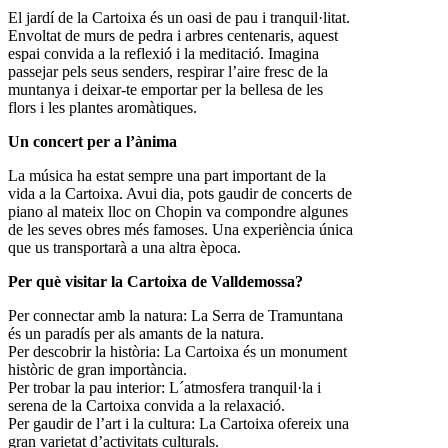
El jardí de la Cartoixa és un oasi de pau i tranquil·litat.
Envoltat de murs de pedra i arbres centenaris, aquest
espai convida a la reflexió i la meditació. Imagina
passejar pels seus senders, respirar l’aire fresc de la
muntanya i deixar-te emportar per la bellesa de les
flors i les plantes aromàtiques.
Un concert per a l’ànima
La música ha estat sempre una part important de la
vida a la Cartoixa. Avui dia, pots gaudir de concerts de
piano al mateix lloc on Chopin va compondre algunes
de les seves obres més famoses. Una experiència única
que us transportarà a una altra època.
Per què visitar la Cartoixa de Valldemossa?
Per connectar amb la natura: La Serra de Tramuntana
és un paradís per als amants de la natura.
Per descobrir la història: La Cartoixa és un monument
històric de gran importància.
Per trobar la pau interior: L´atmosfera tranquil·la i
serena de la Cartoixa convida a la relaxació.
Per gaudir de l’art i la cultura: La Cartoixa ofereix una
gran varietat d’activitats culturals.